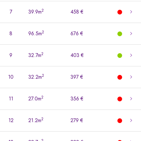
2
7
39.9m
458 €
2
8
96.5m
676 €
2
9
32.7m
403 €
2
10
32.2m
397 €
2
11
27.0m
356 €
2
12
21.2m
279 €
2