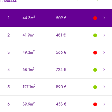
площадь
2
1
44.3m
509 €
2
2
41.9m
481 €
2
3
49.3m
566 €
2
4
68.1m
724 €
2
5
127.1m
890 €
2
6
39.9m
458 €