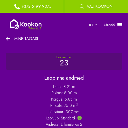
+372 5199 9075
VALI KOOKON
MENÜÜ
ET
MINE TAGASI
Lao number
23
Laopinna andmed
Laius: 8.21 m
Pikkus: 8.00 m
Kõrgus: 5.85 m
2
Pindala: 75.0 m
3
Kubatuur: 307 m
Laotüüp:
Standard
Aadress: Lillemäe tee 2