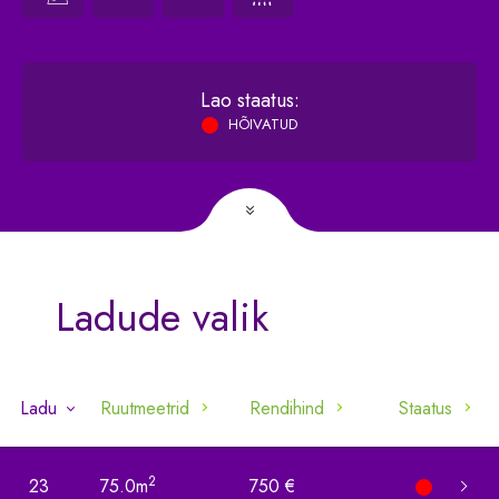
2
Vahelae pindala:
0
/m
Lao staatus:
HÕIVATUD
Ladude valik
Ladu
Ruutmeetrid
Rendihind
Staatus
2
23
75.0m
750 €