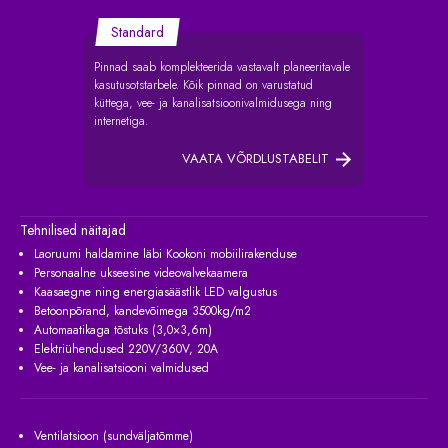
Standard
Pinnad saab komplekteerida vastavalt planeeritavale
kasutusotstarbele. Kõik pinnad on varustatud
küttega, vee- ja kanalisatsioonivalmidusega ning
internetiga.
VAATA VÕRDLUSTABELIT
Tehnilised näitajad
Laoruumi haldamine läbi Kookoni mobiilirakenduse
Personaalne ukseesine videovalvekaamera
Kaasaegne ning energiasäästlik LED valgustus
Betoonpõrand, kandevõimega 3500kg/m2
Automaatikaga tõstuks (3,0×3,6m)
Elektriühendused 220V/360V, 20A
Vee- ja kanalisatsiooni valmidused
Ventilatsioon (sundväljatõmme)