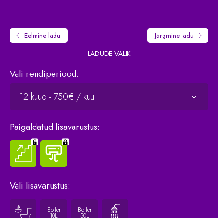
Eelmine
ladu
Järgmine
ladu
LADUDE VALIK
Vali rendiperiood:
Paigaldatud lisavarustus:
Vali lisavarustus:
Boiler
Boiler
10L
50L