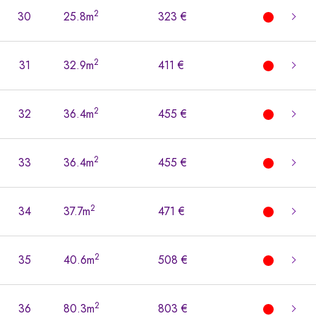
2
30
25.8m
323 €
2
31
32.9m
411 €
2
32
36.4m
455 €
2
33
36.4m
455 €
2
34
37.7m
471 €
2
35
40.6m
508 €
2
36
80.3m
803 €