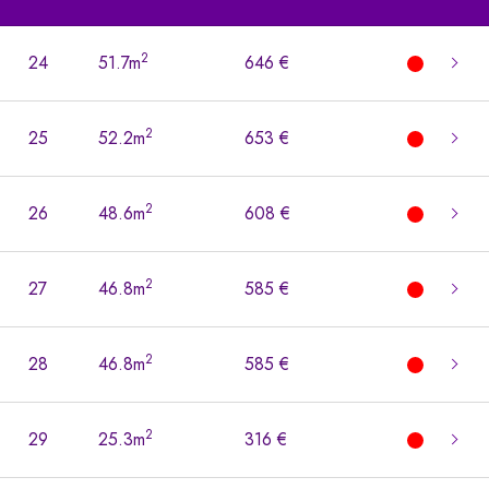
2
24
51.7m
646 €
2
25
52.2m
653 €
2
26
48.6m
608 €
2
27
46.8m
585 €
2
28
46.8m
585 €
2
29
25.3m
316 €