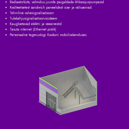
Radiaatorküte, valmidus juurde paigaldada õhksoojuspumpasid
Kvaliteetsetest sandwich paneelidest sise- ja välisseinad
Tehniline valvesignalisatsioon
Tulekahjusignalisatioonisüsteem
Kaugloetavad elektri- ja veearvestid
Tasuta internet (Ethernet pistik)
Personaalne tegevuslogi Kookoni mobiilirakenduses