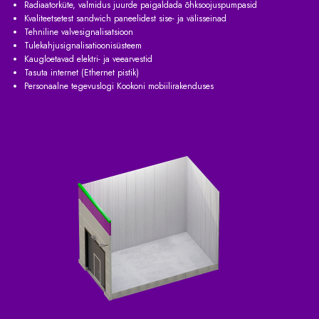
Radiaatorküte, valmidus juurde paigaldada õhksoojuspumpasid
Kvaliteetsetest sandwich paneelidest sise- ja välisseinad
Tehniline valvesignalisatsioon
Tulekahjusignalisatioonisüsteem
Kaugloetavad elektri- ja veearvestid
Tasuta internet (Ethernet pistik)
Personaalne tegevuslogi Kookoni mobiilirakenduses