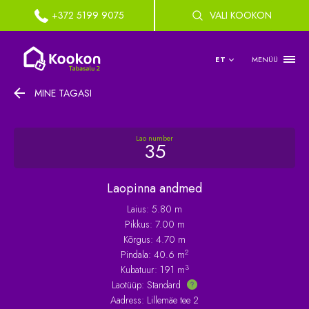
+372 5199 9075
VALI KOOKON
MENÜÜ
ET
MINE TAGASI
Lao number
35
Laopinna andmed
Laius: 5.80 m
Pikkus: 7.00 m
Kõrgus: 4.70 m
2
Pindala: 40.6 m
3
Kubatuur: 191 m
Laotüüp:
Standard
Aadress: Lillemäe tee 2