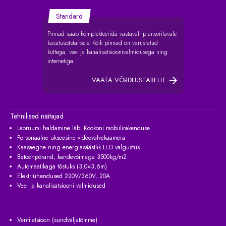
Standard
Pinnad saab komplekteerida vastavalt planeeritavale
kasutusotstarbele. Kõik pinnad on varustatud
küttega, vee- ja kanalisatsioonivalmidusega ning
internetiga.
VAATA VÕRDLUSTABELIT
Tehnilised näitajad
Laoruumi haldamine läbi Kookoni mobiilirakenduse
Personaalne ukseesine videovalvekaamera
Kaasaegne ning energiasäästlik LED valgustus
Betoonpõrand, kandevõimega 3500kg/m2
Automaatikaga tõstuks (3,0×3,6m)
Elektriühendused 220V/360V, 20A
Vee- ja kanalisatsiooni valmidused
Ventilatsioon (sundväljatõmme)