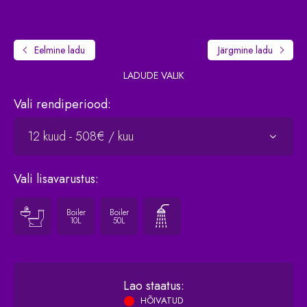
Eelmine
ladu
Järgmine
ladu
LADUDE VALIK
Vali rendiperiood:
Vali lisavarustus:
Boiler
Boiler
10L
50L
2
Vahelae pindala:
0
/m
Lao staatus:
HÕIVATUD