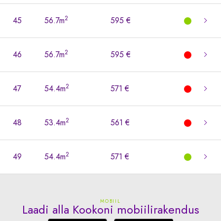
2
45
56.7m
595 €
2
46
56.7m
595 €
2
47
54.4m
571 €
2
48
53.4m
561 €
2
49
54.4m
571 €
MOBIIL
Laadi alla Kookoni mobiilirakendus