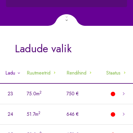
Ladude valik
Ladu
Ruutmeetrid
Rendihind
Staatus
2
23
75.0m
750 €
2
24
51.7m
646 €