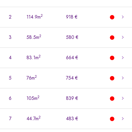
2
2
114.9m
918 €
2
3
58.5m
580 €
2
4
83.1m
664 €
2
5
76m
754 €
2
6
105m
839 €
2
7
44.7m
483 €