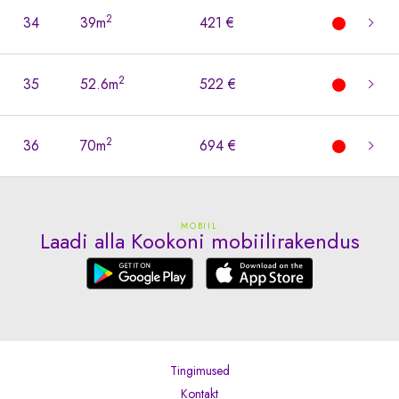
2
34
39m
421 €
2
35
52.6m
522 €
2
36
70m
694 €
MOBIIL
Laadi alla Kookoni mobiilirakendus
Tingimused
Kontakt