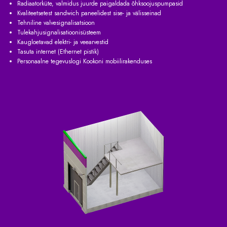
Radiaatorküte, valmidus juurde paigaldada õhksoojuspumpasid
Kvaliteetsetest sandwich paneelidest sise- ja välisseinad
Tehniline valvesignalisatsioon
Tulekahjusignalisatioonisüsteem
Kaugloetavad elektri- ja veearvestid
Tasuta internet (Ethernet pistik)
Personaalne tegevuslogi Kookoni mobiilirakenduses