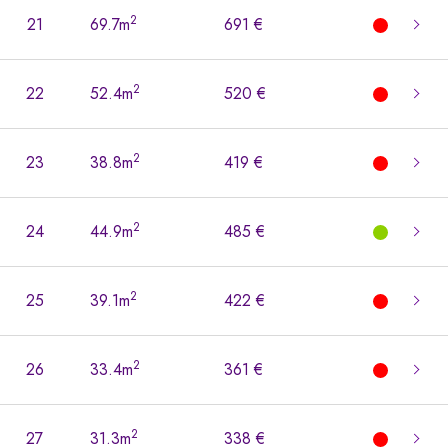
2
21
69.7m
691 €
2
22
52.4m
520 €
2
23
38.8m
419 €
2
24
44.9m
485 €
2
25
39.1m
422 €
2
26
33.4m
361 €
2
27
31.3m
338 €