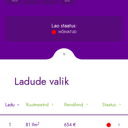
2
Vahelae pindala:
0
/m
Lao staatus:
HÕIVATUD
Ladude valik
Ladu
Ruutmeetrid
Rendihind
Staatus
2
1
81.9m
654 €