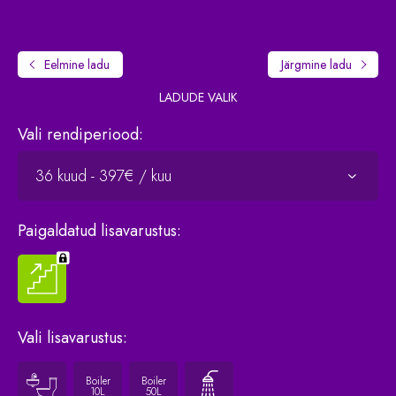
Eelmine
ladu
Järgmine
ladu
LADUDE VALIK
Vali rendiperiood:
Paigaldatud lisavarustus:
Vali lisavarustus:
Boiler
Boiler
10L
50L