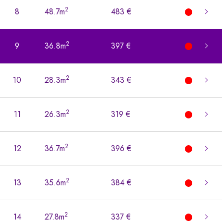
2
8
48.7m
483 €
2
9
36.8m
397 €
2
10
28.3m
343 €
2
11
26.3m
319 €
2
12
36.7m
396 €
2
13
35.6m
384 €
2
14
27.8m
337 €