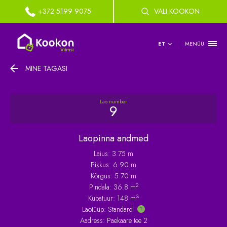
+372 5199 9075
VALI KOOKON
MENÜÜ
ET
MINE TAGASI
Lao number
9
Laopinna andmed
Laius: 3.75 m
Pikkus: 6.90 m
Kõrgus: 5.70 m
2
Pindala: 36.8 m
3
Kubatuur: 148 m
Laotüüp:
Standard
Aadress: Paekaare tee 2