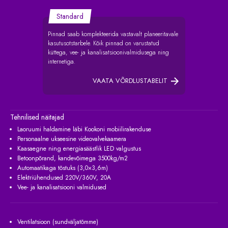
Standard
Pinnad saab komplekteerida vastavalt planeeritavale
kasutusotstarbele. Kõik pinnad on varustatud
küttega, vee- ja kanalisatsioonivalmidusega ning
internetiga.
VAATA VÕRDLUSTABELIT
Tehnilised näitajad
Laoruumi haldamine läbi Kookoni mobiilirakenduse
Personaalne ukseesine videovalvekaamera
Kaasaegne ning energiasäästlik LED valgustus
Betoonpõrand, kandevõimega 3500kg/m2
Automaatikaga tõstuks (3,0×3,6m)
Elektriühendused 220V/360V, 20A
Vee- ja kanalisatsiooni valmidused
Ventilatsioon (sundväljatõmme)