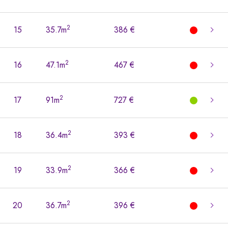
2
15
35.7m
386 €
2
16
47.1m
467 €
2
17
91m
727 €
2
18
36.4m
393 €
2
19
33.9m
366 €
2
20
36.7m
396 €